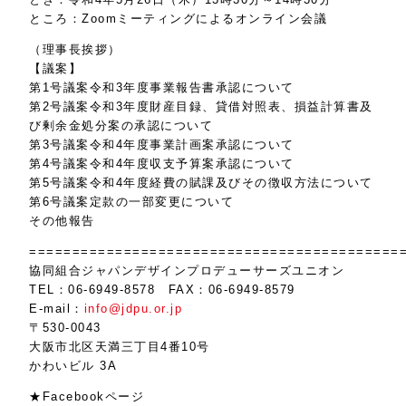
ところ：Zoomミーティングによるオンライン会議
（理事長挨拶）
【議案】
第1号議案令和3年度事業報告書承認について
第2号議案令和3年度財産目録、貸借対照表、損益計算書及
び剰余金処分案の承認について
第3号議案令和4年度事業計画案承認について
第4号議案令和4年度収支予算案承認について
第5号議案令和4年度経費の賦課及びその徴収方法について
第6号議案定款の一部変更について
その他報告
===========================================
協同組合ジャパンデザインプロデューサーズユニオン
TEL：06-6949-8578 FAX：06-6949-8579
E-mail：
info@jdpu.or.jp
〒530-0043
大阪市北区天満三丁目4番10号
かわいビル 3A
★Facebookページ