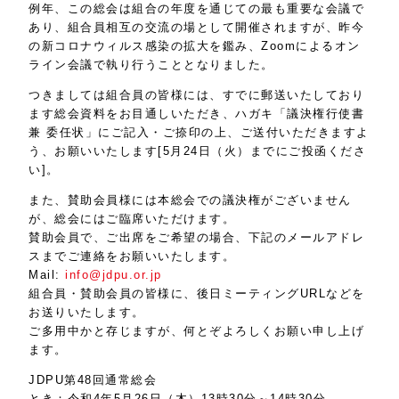
例年、この総会は組合の年度を通じての最も重要な会議で
あり、組合員相互の交流の場として開催されますが、昨今
の新コロナウィルス感染の拡大を鑑み、Zoomによるオン
ライン会議で執り行うこととなりました。
つきましては組合員の皆様には、すでに郵送いたしており
ます総会資料をお目通しいただき、ハガキ「議決権行使書
兼 委任状」にご記入・ご捺印の上、ご送付いただきますよ
う、お願いいたします[5月24日（火）までにご投函くださ
い]。
また、賛助会員様には本総会での議決権がございません
が、総会にはご臨席いただけます。
賛助会員で、ご出席をご希望の場合、下記のメールアドレ
スまでご連絡をお願いいたします。
Mail:
info@jdpu.or.jp
組合員・賛助会員の皆様に、後日ミーティングURLなどを
お送りいたします。
ご多用中かと存じますが、何とぞよろしくお願い申し上げ
ます。
JDPU第48回通常総会
とき：令和4年5月26日（木）13時30分～14時30分